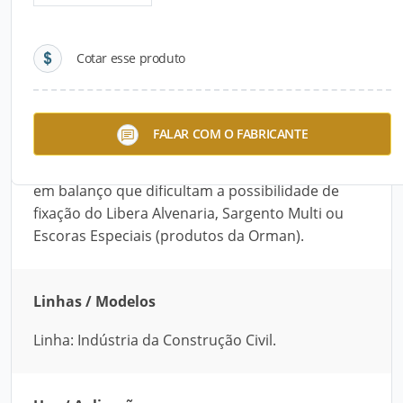
Detalhes do produto
Cotar esse produto
Descrição do Produto
O Guarda-Corpo Perimetral – Piso Fix é
FALAR COM O FABRICANTE
adequado para proteção coletiva de pavimentos
que possuem pé-direito superior a 4 m ou lajes
em balanço que dificultam a possibilidade de
fixação do Libera Alvenaria, Sargento Multi ou
Escoras Especiais (produtos da Orman).
Linhas / Modelos
Linha: Indústria da Construção Civil.