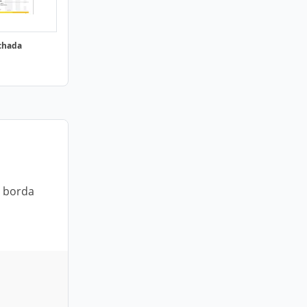
chada
a borda