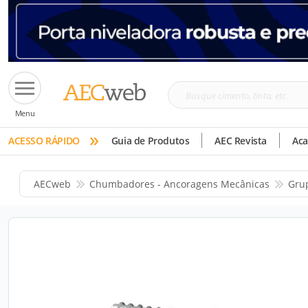
Busque
Menu
cimento,
»
tinta,
ACESSO RÁPIDO
Guia de Produtos
AEC Revista
Ac
etc
AECweb
Chumbadores - Ancoragens Mecânicas
Gru