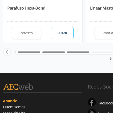
Parafuso Hexa-Bond
Linear Maste
COTAR
CONTATO
CONTA
9
Redes Soci
Anuncie
Faceboo
Quem somos
Mapa do Site