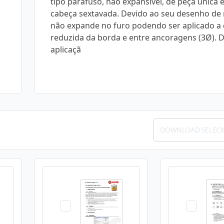
tipo parafuso, não expansível, de peça única 
cabeça sextavada. Devido ao seu desenho de 
não expande no furo podendo ser aplicado a 
reduzida da borda e entre ancoragens (3Ø). 
aplicaçã
DOWNLOAD SELEC