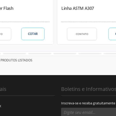
r Flash
Linha ASTM A307
COTAR
TO
CONTATO
PRODUTOS LISTADOS
ais
Boletins e Informativo
Inscreva-se e receba gratuitamente
k