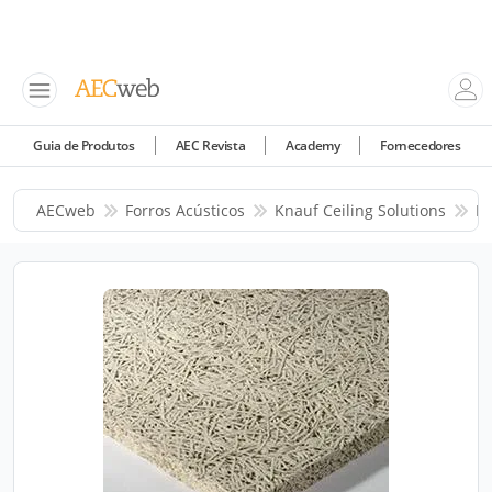
Guia de Produtos
AEC Revista
Academy
Fornecedores
AECweb
Forros Acústicos
Knauf Ceiling Solutions
Pr