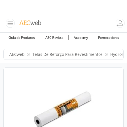
Guia de Produtos
AEC Revista
Academy
Fornecedores
AECweb
Telas De Reforço Para Revestimentos
Hydrono