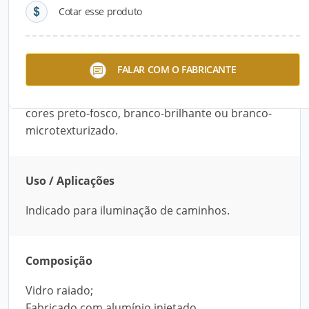
Cotar esse produto
Descrição do Produto
O Jardim Balizador – 805 é recomendado para
FALAR COM O FABRICANTE
iluminação de caminhos. Fabricado com alumínio
injetado, possui vidro raiado. Está disponível nas
cores preto-fosco, branco-brilhante ou branco-
microtexturizado.
Uso / Aplicações
Indicado para iluminação de caminhos.
Composição
Vidro raiado;
Fabricado com alumínio injetado.