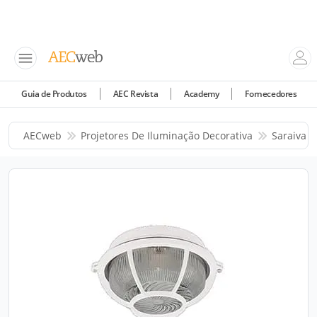
Guia de Produtos
AEC Revista
Academy
Fornecedores
AECweb
Projetores De Iluminação Decorativa
Saraiva I