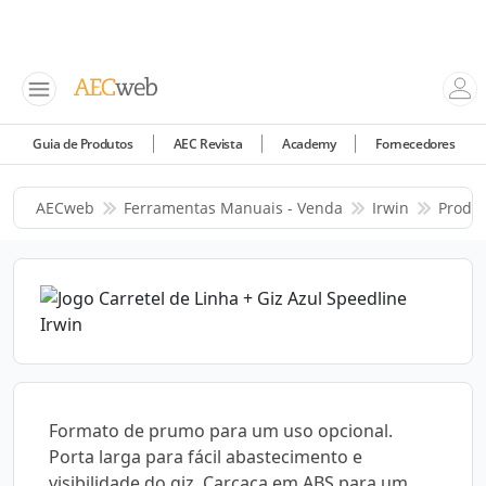
Guia de Produtos
AEC Revista
Academy
Fornecedores
AECweb
Ferramentas Manuais - Venda
Irwin
Produ
Formato de prumo para um uso opcional.
Porta larga para fácil abastecimento e
visibilidade do giz. Carcaça em ABS para um