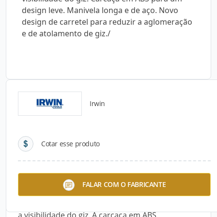
design leve. Manivela longa e de aço. Novo
design de carretel para reduzir a aglomeração
e de atolamento de giz./
Irwin
Detalhes do produto
Cotar esse produto
Descrição do Produto
O jogo de carretel de linha com giz azul Speedline
FALAR COM O FABRICANTE
Irwin possui um formato de prumo para uso
opcional. A porta larga facilita o abastecimento e
a visibilidade do giz. A carcaça em ABS