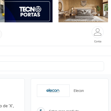
Conta
Elecon
 de 'X',