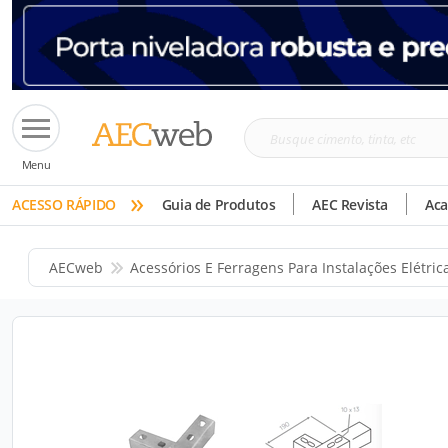
Busque
Menu
cimento,
»
tinta,
ACESSO RÁPIDO
Guia de Produtos
AEC Revista
Ac
etc
AECweb
Acessórios E Ferragens Para Instalações Elétric