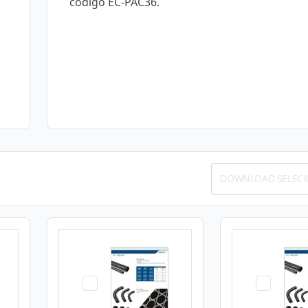
código EC-PAC36.
DOWNLOAD SELEC