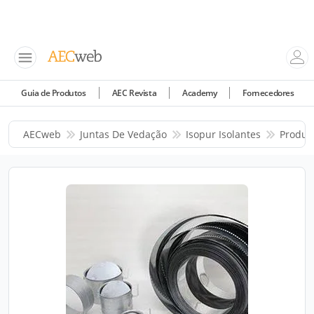
Guia de Produtos
AEC Revista
Academy
Fornecedores
AECweb
Juntas De Vedação
Isopur Isolantes
Produt