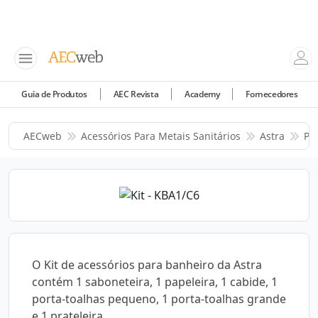
Guia de Produtos
AEC Revista
Academy
Fornecedores
AECweb
Acessórios Para Metais Sanitários
Astra
Pr
O Kit de acessórios para banheiro da Astra
contém 1 saboneteira, 1 papeleira, 1 cabide, 1
porta-toalhas pequeno, 1 porta-toalhas grande
e 1 prateleira.