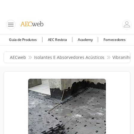
Guia de Produtos
AEC Revista
Academy
Fornecedores
AECweb
Isolantes E Absorvedores Acústicos
Vibranihil