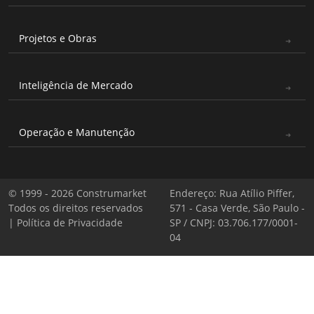
Projetos e Obras
Inteligência de Mercado
Operação e Manutenção
© 1999 - 2026 Construmarket
Endereço: Rua Atílio Piffer,
Todos os direitos reservados
571 - Casa Verde, São Paulo -
|
Política de Privacidade
SP / CNPJ: 03.706.177/0001-
04