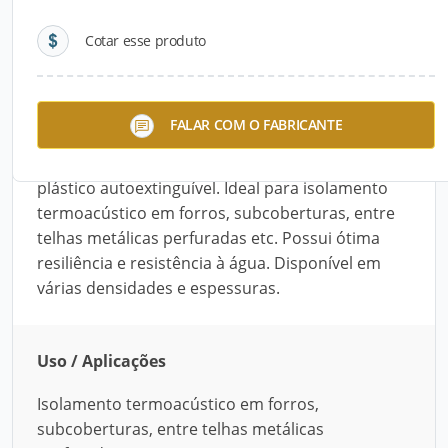
Cotar esse produto
Descrição do Produto
A Lã de Rocha Ensacada em PPA Preto ou
FALAR COM O FABRICANTE
Branco, da Isopur, é disponibilizada em rolo ou
painel leves, flexíveis e envelopados em filme
plástico autoextinguível. Ideal para isolamento
termoacústico em forros, subcoberturas, entre
telhas metálicas perfuradas etc. Possui ótima
resiliência e resistência à água. Disponível em
várias densidades e espessuras.
Uso / Aplicações
Isolamento termoacústico em forros,
subcoberturas, entre telhas metálicas