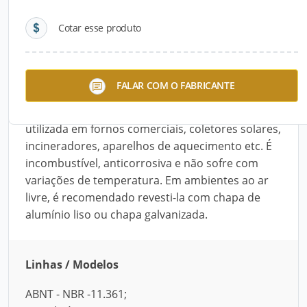
Cotar esse produto
Descrição do Produto
A Lã de Vidro sem Resina, da Isopur, é uma
FALAR COM O FABRICANTE
manta ideal para equipamentos e montagens
industriais com altas temperaturas. Pode ser
utilizada em fornos comerciais, coletores solares,
incineradores, aparelhos de aquecimento etc. É
incombustível, anticorrosiva e não sofre com
variações de temperatura. Em ambientes ao ar
livre, é recomendado revesti-la com chapa de
alumínio liso ou chapa galvanizada.
Linhas / Modelos
ABNT - NBR -11.361;