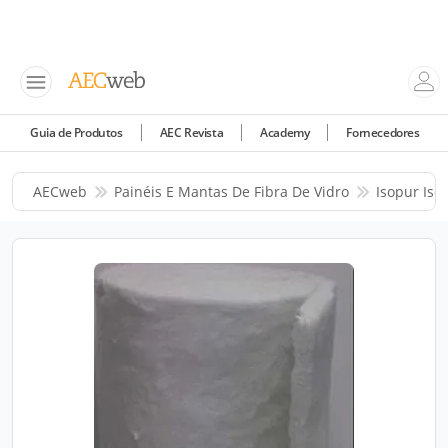
Guia de Produtos
AEC Revista
Academy
Fornecedores
AECweb
Painéis E Mantas De Fibra De Vidro
Isopur Iso