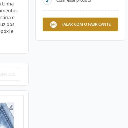
Cotar esse produto
a Linha
pamentos
cária e
duzidos
FALAR COM O FABRICANTE
póxi e
IONADOS