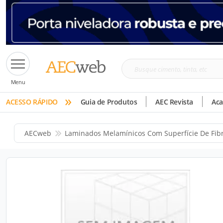
Busque
Menu
cimento,
»
tinta,
ACESSO RÁPIDO
Guia de Produtos
AEC Revista
Ac
etc
AECweb
Laminados Melamínicos Com Superfície De Fib