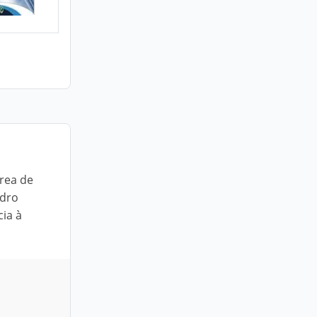
rea de
idro
ia à