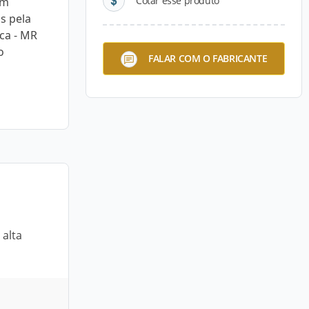
Cotar esse produto
em
s pela
ca - MR
o
FALAR COM O FABRICANTE
 alta