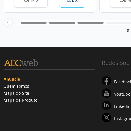
COTAR
CONTATO
CONTA
9
Redes Soci
Anuncie
Faceboo
Quem somos
Mapa do Site
Youtube
Mapa de Produto
Linkedin
Instagr