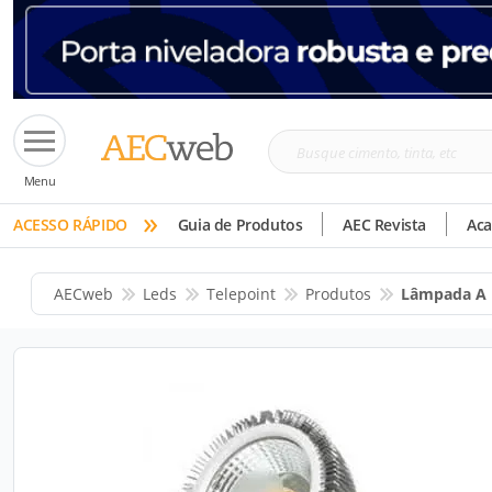
Busque
Menu
cimento,
»
tinta,
ACESSO RÁPIDO
Guia de Produtos
AEC Revista
Ac
etc
AECweb
Leds
Telepoint
Produtos
Lâmpada A 