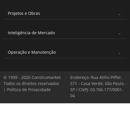
Projetos e Obras
Inteligência de Mercado
Operação e Manutenção
© 1999 - 2026 Construmarket
Endereço: Rua Atílio Piffer,
Todos os direitos reservados
571 - Casa Verde, São Paulo -
|
Política de Privacidade
SP / CNPJ: 03.706.177/0001-
04