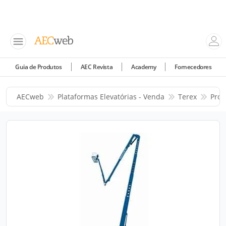
Guia de Produtos
AEC Revista
Academy
Fornecedores
AECweb
Plataformas Elevatórias - Venda
Terex
Prod