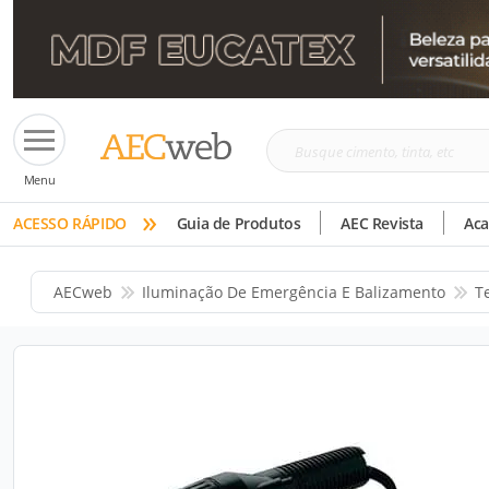
Busque
Menu
cimento,
»
tinta,
ACESSO RÁPIDO
Guia de Produtos
AEC Revista
Ac
etc
AECweb
Iluminação De Emergência E Balizamento
T