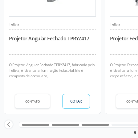
Telbra
Telbra
Projetor Angular Fechado TPRYZ417
Projetor Fe
O Projetor Angular Fechado TPRYZ417, fabricado pela
O Projetor Fecha
Telbra, é ideal para iluminação industrial. Ele é
é ideal para ilum
composto de corpo, aro,...
corpo refletor, len
COTAR
CONTATO
CONTA
9