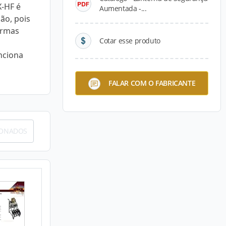
-HF é
Aumentada -...
são, pois
ormas
Cotar esse produto
unciona
FALAR COM O FABRICANTE
IONADOS