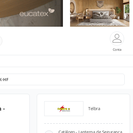
Conta
X-HF
 -
Telbra
Catálogo - Lanterna de Segurança