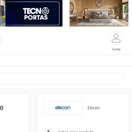
Conta
50
Elecon