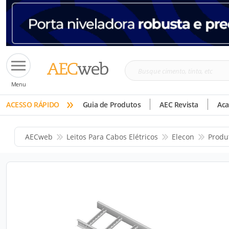
Busque
Menu
cimento,
»
tinta,
ACESSO RÁPIDO
Guia de Produtos
AEC Revista
Ac
etc
AECweb
Leitos Para Cabos Elétricos
Elecon
Produ