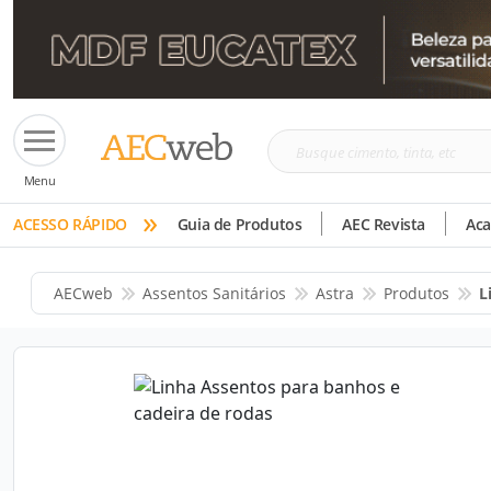
Busque
Menu
cimento,
»
tinta,
ACESSO RÁPIDO
Guia de Produtos
AEC Revista
Ac
etc
AECweb
Assentos Sanitários
Astra
Produtos
L