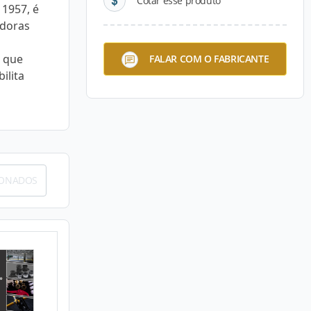
Cotar esse produto
 1957, é
edoras
t que
FALAR COM O FABRICANTE
ilita
IONADOS