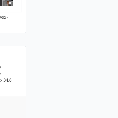
/32 –
o
é
x 34,8