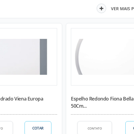
VER MAIS 
drado Viena Europa
Espelho Redondo Fiona Bell
50Cm...
COTAR
TO
CONTATO