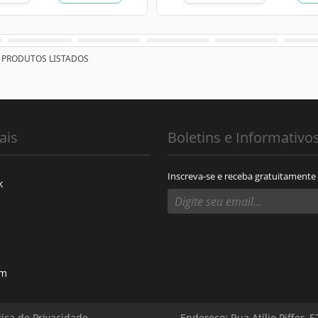
PRODUTOS LISTADOS
ais
Boletins e Informativo
Inscreva-se e receba gratuitamente
k
am
tica de Privacidade
Endereço: Rua Atílio Piffer, 