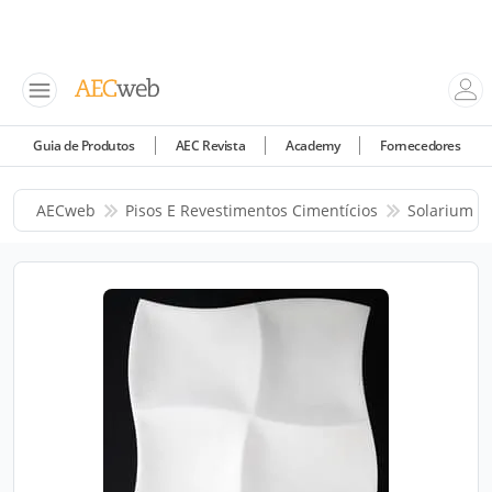
Guia de Produtos
AEC Revista
Academy
Fornecedores
AECweb
Pisos E Revestimentos Cimentícios
Solarium