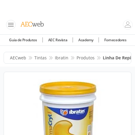
Guia de Produtos
AEC Revista
Academy
Fornecedores
AECweb
Tintas
Ibratin
Produtos
Linha De Repin