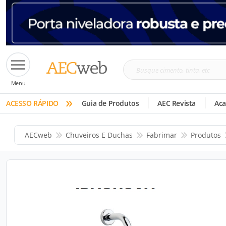
Busque
Menu
cimento,
»
tinta,
ACESSO RÁPIDO
Guia de Produtos
AEC Revista
Ac
etc
AECweb
Chuveiros E Duchas
Fabrimar
Produtos