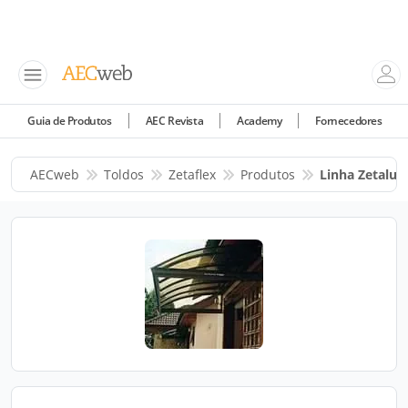
Guia de Produtos
AEC Revista
Academy
Fornecedores
AECweb
Toldos
Zetaflex
Produtos
Linha Zetalux