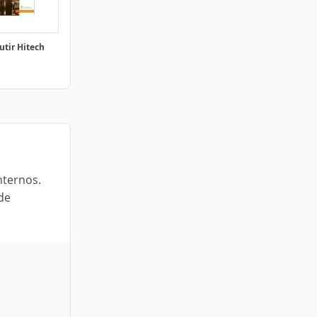
tir Hitech
nternos.
de