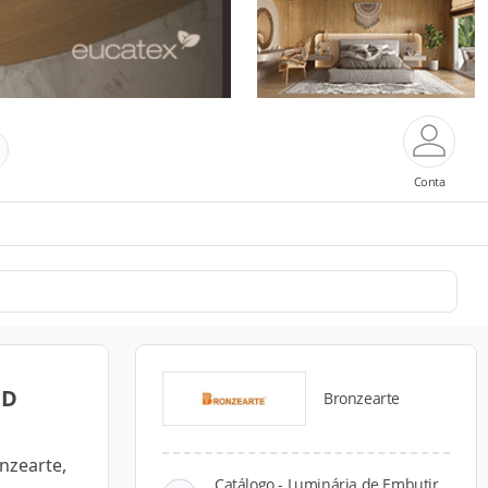
Conta
ED
Bronzearte
nzearte,
Catálogo - Luminária de Embutir