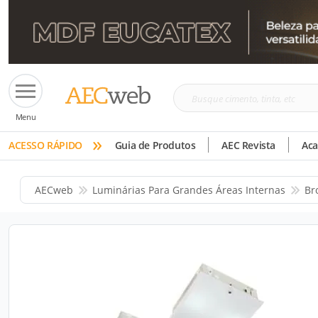
Busque
Menu
cimento,
»
tinta,
ACESSO RÁPIDO
Guia de Produtos
AEC Revista
Ac
etc
AECweb
Luminárias Para Grandes Áreas Internas
Br