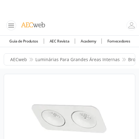
Guia de Produtos
AEC Revista
Academy
Fornecedores
AECweb
Luminárias Para Grandes Áreas Internas
Bron