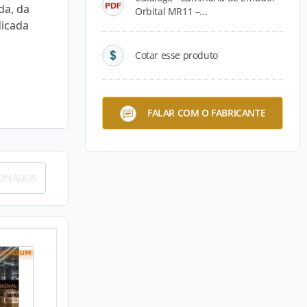
da, da
Orbital MR11 –...
dicada
Cotar esse produto
FALAR COM O FABRICANTE
IONADOS