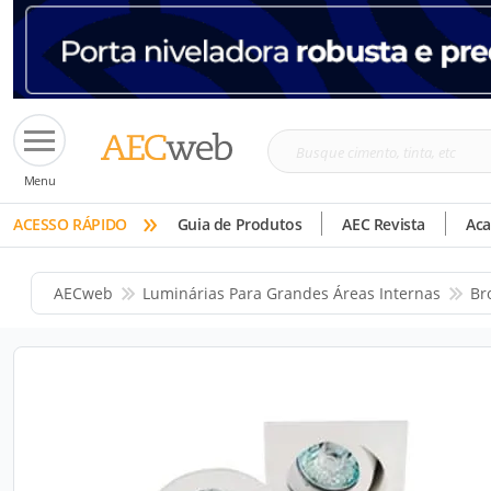
Busque
Menu
cimento,
»
tinta,
ACESSO RÁPIDO
Guia de Produtos
AEC Revista
Ac
etc
AECweb
Luminárias Para Grandes Áreas Internas
Br