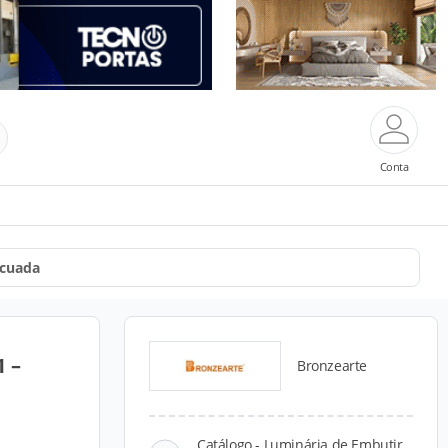
Conta
ecuada
 –
Bronzearte
Catálogo - Luminária de Embutir