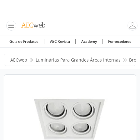
Guia de Produtos
AEC Revista
Academy
Fornecedores
AECweb
Luminárias Para Grandes Áreas Internas
Bron