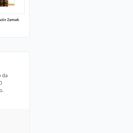
utir Zamak
o da
O
o.