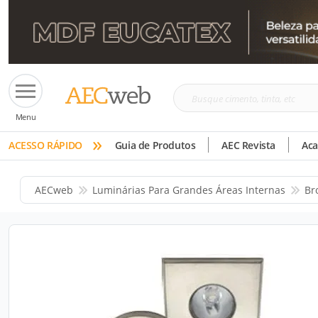
Busque
Menu
cimento,
»
tinta,
ACESSO RÁPIDO
Guia de Produtos
AEC Revista
Ac
etc
AECweb
Luminárias Para Grandes Áreas Internas
Br