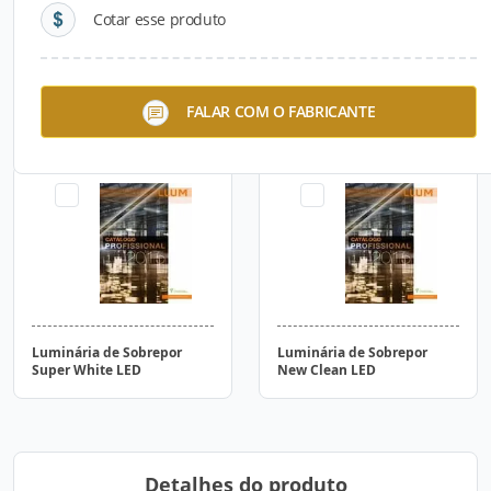
Cotar esse produto
Luminária de Sobrepor X-
Luminária de Sobrepor
FALAR COM O FABRICANTE
PRO LED
White LED
Luminária de Sobrepor
Luminária de Sobrepor
Super White LED
New Clean LED
Detalhes do produto