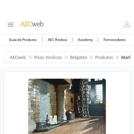
Guia de Produtos
AEC Revista
Academy
Fornecedores
AECweb
Pisos Vinílicos
Belgotex
Produtos
Marbe