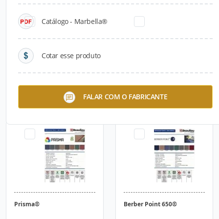
Catálogo - Marbella®
Cotar esse produto
Essex®
New Wave®
FALAR COM O FABRICANTE
Prisma®
Berber Point 650®