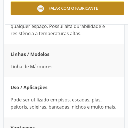
O White Thassos da Kadosh é um mármore
FALAR COM O FABRICANTE
branco puro extraído da Grécia. Além disso, sua
cor limpa e sólida facilita a adaptação com
qualquer espaço. Possui alta durabilidade e
resistência a temperaturas altas.
Linhas / Modelos
Linha de Mármores
Uso / Aplicações
Pode ser utilizado em pisos, escadas, pias,
peitoris, soleiras, bancadas, nichos e muito mais.
Vantagens