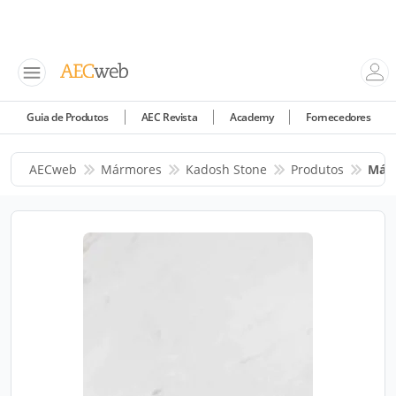
Guia de Produtos
AEC Revista
Academy
Fornecedores
AECweb
Mármores
Kadosh Stone
Produtos
Márm