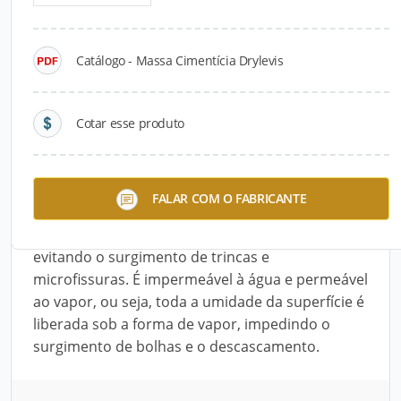
Detalhes do produto
Catálogo - Massa Cimentícia Drylevis
Descrição do Produto
A Massa Cimentícia Drylevis é monocomponente
Cotar esse produto
e elastomérica, ideal para tratamento de juntas
em placas cimentícias ou de drywall. É formulada
especialmente para atender a todas as
FALAR COM O FABRICANTE
necessidades dos sistemas de construção a seco,
a massa possui alto poder de enchimento,
evitando o surgimento de trincas e
microfissuras. É impermeável à água e permeável
ao vapor, ou seja, toda a umidade da superfície é
liberada sob a forma de vapor, impedindo o
surgimento de bolhas e o descascamento.