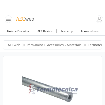
Guia de Produtos
AEC Revista
Academy
Fornecedores
AECweb
Pára-Raios E Acessórios - Materiais
Termotécni