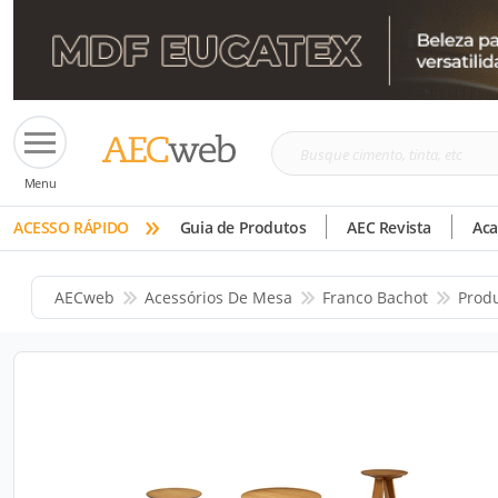
Busque
Menu
cimento,
»
tinta,
ACESSO RÁPIDO
Guia de Produtos
AEC Revista
Ac
etc
AECweb
Acessórios De Mesa
Franco Bachot
Prod