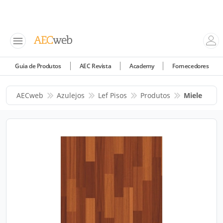
Guia de Produtos
AEC Revista
Academy
Fornecedores
AECweb
Azulejos
Lef Pisos
Produtos
Miele