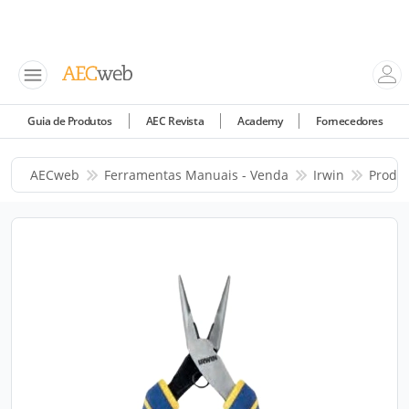
Guia de Produtos
AEC Revista
Academy
Fornecedores
AECweb
Ferramentas Manuais - Venda
Irwin
Produ