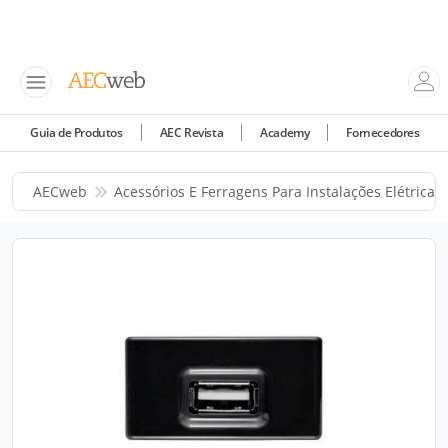
Guia de Produtos
AEC Revista
Academy
Fornecedores
AECweb
Acessórios E Ferragens Para Instalações Elétricas