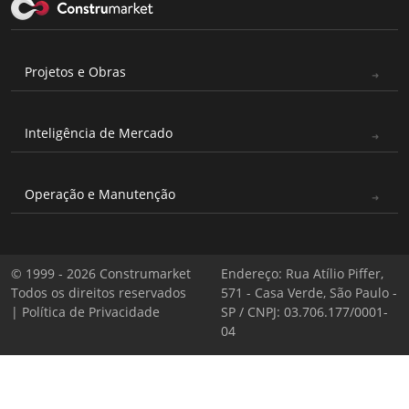
Projetos e Obras
Inteligência de Mercado
Operação e Manutenção
© 1999 - 2026 Construmarket
Endereço: Rua Atílio Piffer,
Todos os direitos reservados
571 - Casa Verde, São Paulo -
|
Política de Privacidade
SP / CNPJ: 03.706.177/0001-
04