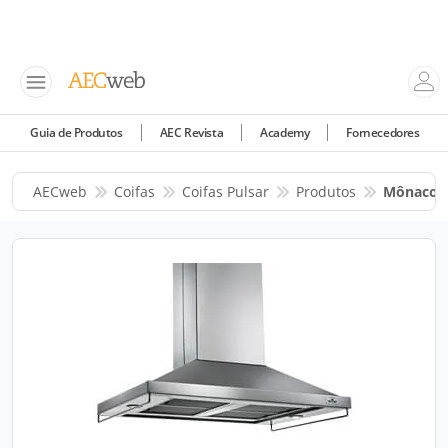
Guia de Produtos
AEC Revista
Academy
Fornecedores
AECweb
Coifas
Coifas Pulsar
Produtos
Mônaco C