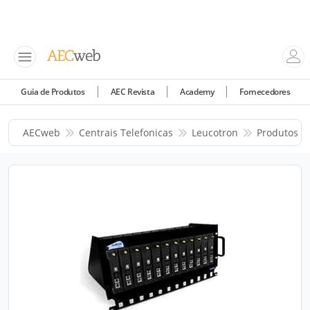
Guia de Produtos
AEC Revista
Academy
Fornecedores
AECweb
Centrais Telefonicas
Leucotron
Produtos