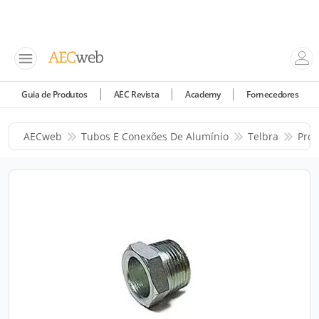
Guia de Produtos
AEC Revista
Academy
Fornecedores
AECweb
Tubos E Conexões De Alumínio
Telbra
Prod