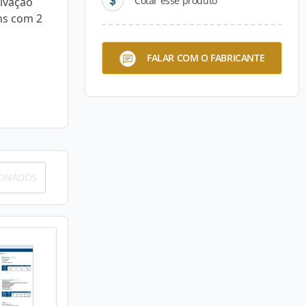
Cotar esse produto
ivação
ns com 2
FALAR COM O FABRICANTE
IONADOS