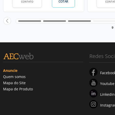
COTAR
CONTATO
CONTA
9
Redes Soci
Anuncie
Faceboo
Quem somos
Mapa do Site
Youtube
Mapa de Produto
Linkedin
Instagr