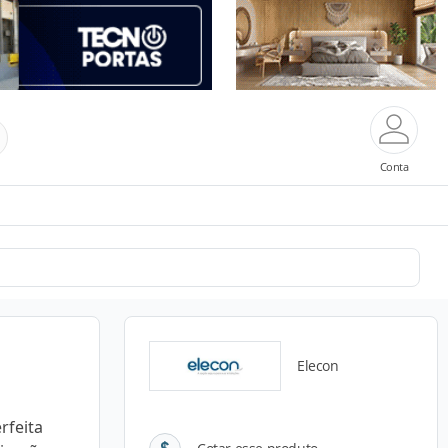
Conta
Elecon
rfeita