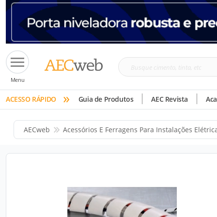
Busque
Menu
cimento,
»
tinta,
ACESSO RÁPIDO
Guia de Produtos
AEC Revista
Ac
etc
AECweb
Acessórios E Ferragens Para Instalações Elétric