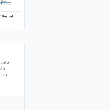
 Flexível
rante
stá
cala