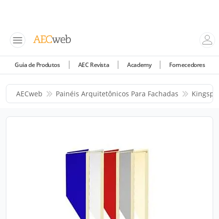
Guia de Produtos
AEC Revista
Academy
Fornecedores
AECweb
Painéis Arquitetônicos Para Fachadas
Kingspa