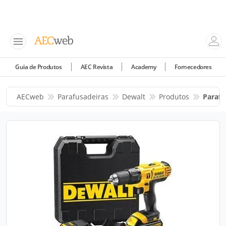
Guia de Produtos
AEC Revista
Academy
Fornecedores
AECweb
Parafusadeiras
Dewalt
Produtos
Parafu