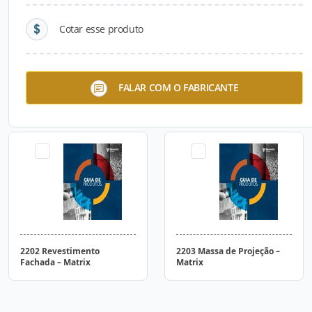
Cotar esse produto
1205 (14 MPA)
2101 Revestimento Interno
FALAR COM O FABRICANTE
Assentamento de Vedação
– Matrix
e Encunhamento – Matrix
2202 Revestimento
2203 Massa de Projeção –
Fachada – Matrix
Matrix