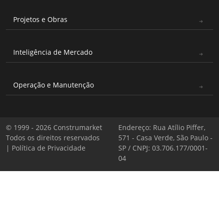
Projetos e Obras
Inteligência de Mercado
Operação e Manutenção
© 1999 - 2026 Construmarket
Endereço: Rua Atílio Piffer,
Todos os direitos reservados
571 - Casa Verde, São Paulo -
|
Política de Privacidade
SP / CNPJ: 03.706.177/0001-
04