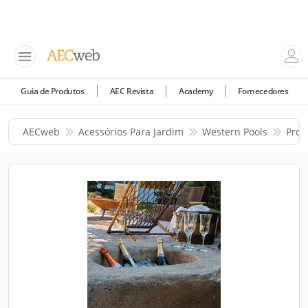
Guia de Produtos
AEC Revista
Academy
Fornecedores
AECweb
Acessórios Para Jardim
Western Pools
Prod