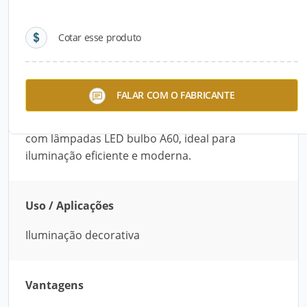
Detalhes do produto
Cotar esse produto
Descrição do Produto
Sofisticação e resistência. Este pendente é
FALAR COM O FABRICANTE
fabricado em alumínio com pintura eletrostática
a pó e conta com soquete E-27, sendo compatível
com lâmpadas LED bulbo A60, ideal para
iluminação eficiente e moderna.
Uso / Aplicações
Iluminação decorativa
Vantagens