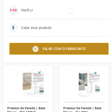
Perfil U
Cotar esse produto
Protetor De Parede E
Protetor de Parede | Bate
FALAR COM O FABRICANTE
Corrimão | Bate Macas – Tec
Macas – TEC 198 N
026n
Protetor de Parede | Bate
Protetor De Parede | Bate