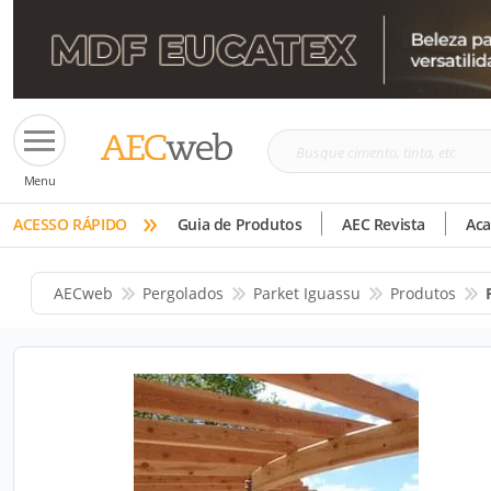
Busque
Menu
cimento,
»
tinta,
ACESSO RÁPIDO
Guia de Produtos
AEC Revista
Ac
etc
AECweb
Pergolados
Parket Iguassu
Produtos