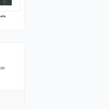
lada
 de