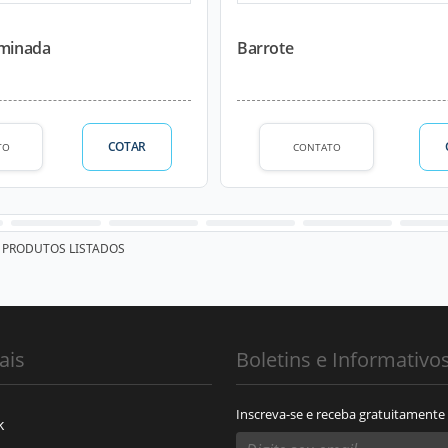
aminada
Barrote
COTAR
TO
CONTATO
PRODUTOS LISTADOS
ais
Boletins e Informativo
Inscreva-se e receba gratuitamente
k