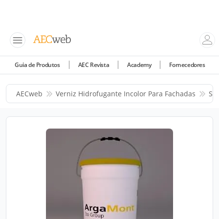
Guia de Produtos
AEC Revista
Academy
Fornecedores
AECweb
Verniz Hidrofugante Incolor Para Fachadas
Sto