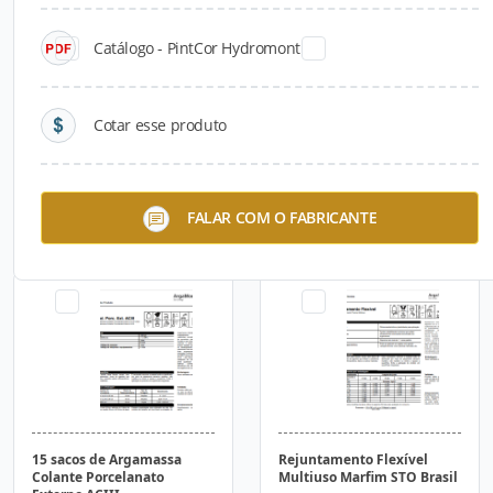
Catálogo - PintCor Hydromont
Cotar esse produto
StoCreativ® Granite
StoStucco Multicamadas
FALAR COM O FABRICANTE
Externo
15 sacos de Argamassa
Rejuntamento Flexível
Colante Porcelanato
Multiuso Marfim STO Brasil