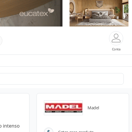
Conta
Madel
go intenso