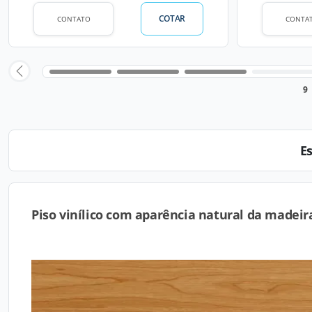
COTAR
CONTATO
CONTA
9
E
Piso vinílico com aparência natural da madeir