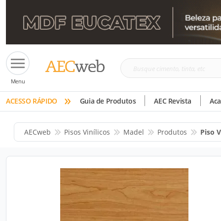
Busque
Menu
cimento,
»
tinta,
ACESSO RÁPIDO
Guia de Produtos
AEC Revista
Ac
etc
AECweb
Pisos Vinílicos
Madel
Produtos
Piso V