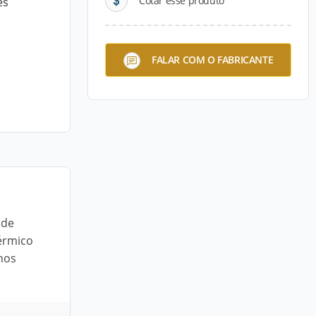
Cotar esse produto
es
FALAR COM O FABRICANTE
 de
térmico
anos